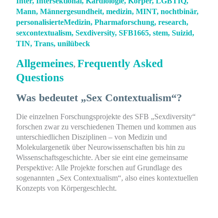
Inter
,
Intersektional
,
Kardiologie
,
Körper
,
LGBTIQ
,
Mann
,
Männergesundheit
,
medizin
,
MINT
,
nochtbinär
,
personalisierteMedizin
,
Pharmaforschung
,
research
,
sexcontextualism
,
Sexdiversity
,
SFB1665
,
stem
,
Suizid
,
TIN
,
Trans
,
unilübeck
Allgemeines
Frequently Asked
,
Questions
Was bedeutet „Sex Contextualism“?
Die einzelnen Forschungsprojekte des SFB „Sexdiversity“
forschen zwar zu verschiedenen Themen und kommen aus
unterschiedlichen Disziplinen – von Medizin und
Molekulargenetik über Neurowissenschaften bis hin zu
Wissenschaftsgeschichte. Aber sie eint eine gemeinsame
Perspektive: Alle Projekte forschen auf Grundlage des
sogenannten „Sex Contextualism“, also eines kontextuellen
Konzepts von Körpergeschlecht.